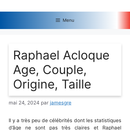
Aller
au
contenu
Menu
Raphael Acloque
Age, Couple,
Origine, Taille
mai 24, 2024
par
jamesgre
Il y a très peu de célébrités dont les statistiques
d’âge ne sont pas très claires et Raphael