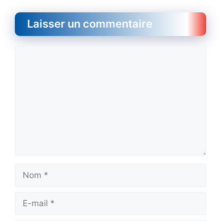
Laisser un commentaire
Commentaire
Nom
E-
mail