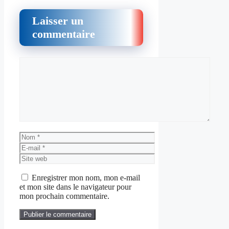
Laisser un
commentaire
Commentaire
Nom
E-
mail
Site
web
Enregistrer mon nom, mon e-mail
et mon site dans le navigateur pour
mon prochain commentaire.