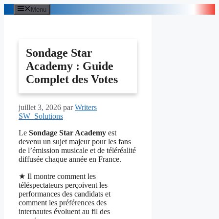
Aller
Menu
au
contenu
Sondage Star
Academy : Guide
Complet des Votes
juillet 3, 2026
par
Writers
SW_Solutions
Le
Sondage Star Academy
est
devenu un sujet majeur pour les fans
de l’émission musicale et de téléréalité
diffusée chaque année en France.
★ Il montre comment les
téléspectateurs perçoivent les
performances des candidats et
comment les préférences des
internautes évoluent au fil des