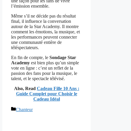
une façon pour les fans de vivre
l’émission ensemble.
Même s’il ne décide pas du résultat
final, il influence la conversation
autour de la Star Academy. Il montre
comment les émotions, la musique, et
les performances peuvent connecter
une communauté entière de
téléspectateurs.
En fin de compte, le
Sondage Star
Academy
est bien plus qu’un simple
vote en ligne : c’est un reflet de la
passion des fans pour la musique, le
talent, et le spectacle télévisé.
Also, Read
Cadeau Fille 10 Ans :
Guide Complet pour Choisir le
Cadeau Idéal
Catégories
Chanteur