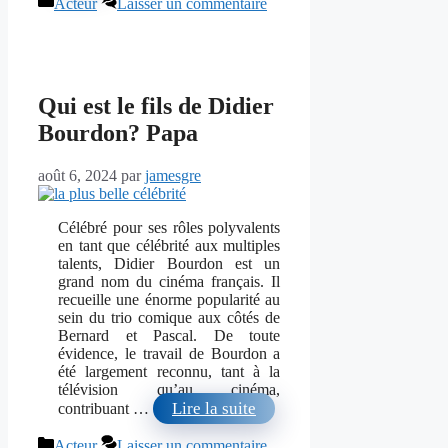
Catégories
Acteur
Laisser un commentaire
Qui est le fils de Didier
Bourdon? Papa
août 6, 2024
par
jamesgre
Célébré pour ses rôles polyvalents
en tant que célébrité aux multiples
talents, Didier Bourdon est un
grand nom du cinéma français. Il
recueille une énorme popularité au
sein du trio comique aux côtés de
Bernard et Pascal. De toute
évidence, le travail de Bourdon a
été largement reconnu, tant à la
télévision qu’au cinéma,
Lire la suite
contribuant …
Catégories
Acteur
Laisser un commentaire