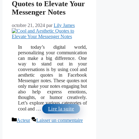
Quotes to Elevate Your
Messenger Notes
octobre 21, 2024
par
Lily James
In today’s digital world,
personalizing your communication
can make a big difference. One
way to stand out in your
conversations is by using cool and
aesthetic quotes in Facebook
Messenger notes. These quotes not
only make your notes engaging but
also help express emotions,
thoughts, or humor creatively.
Let’s explore various categories of
Lire la suite
cool and …
Catégories
Acteur
Laisser un commentaire