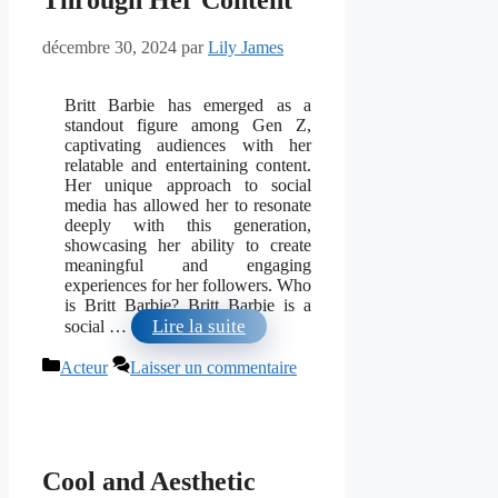
décembre 30, 2024
par
Lily James
Britt Barbie has emerged as a
standout figure among Gen Z,
captivating audiences with her
relatable and entertaining content.
Her unique approach to social
media has allowed her to resonate
deeply with this generation,
showcasing her ability to create
meaningful and engaging
experiences for her followers. Who
is Britt Barbie? Britt Barbie is a
Lire la suite
social …
Catégories
Acteur
Laisser un commentaire
Cool and Aesthetic