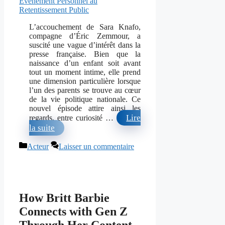
L’accouchement de Sara Knafo,
compagne d’Éric Zemmour, a
suscité une vague d’intérêt dans la
presse française. Bien que la
naissance d’un enfant soit avant
tout un moment intime, elle prend
une dimension particulière lorsque
l’un des parents se trouve au cœur
de la vie politique nationale. Ce
nouvel épisode attire ainsi les
Lire
regards, entre curiosité …
la suite
Catégories
Acteur
Laisser un commentaire
How Britt Barbie
Connects with Gen Z
Through Her Content