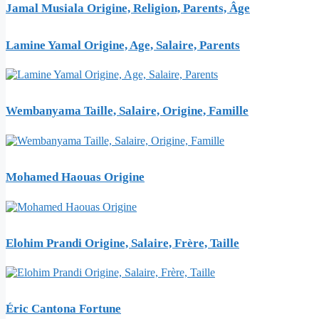
Jamal Musiala Origine, Religion, Parents, Âge
Lamine Yamal Origine, Age, Salaire, Parents
Wembanyama Taille, Salaire, Origine, Famille
Mohamed Haouas Origine
Elohim Prandi Origine, Salaire, Frère, Taille
Éric Cantona Fortune