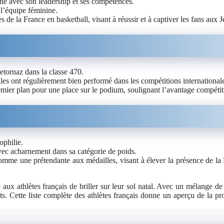
e avec son leadership et ses compétences.
 l’équipe féminine.
s de la France en basketball, visant à réussir et à captiver les fans au
etornaz dans la classe 470.
les ont régulièrement bien performé dans les compétitions international
remier plan pour une place sur le podium, soulignant l’avantage compéti
ophilie.
vec acharnement dans sa catégorie de poids.
mme une prétendante aux médailles, visant à élever la présence de la F
ux athlètes français de briller sur leur sol natal. Avec un mélange de
. Cette liste complète des athlètes français donne un aperçu de la pr