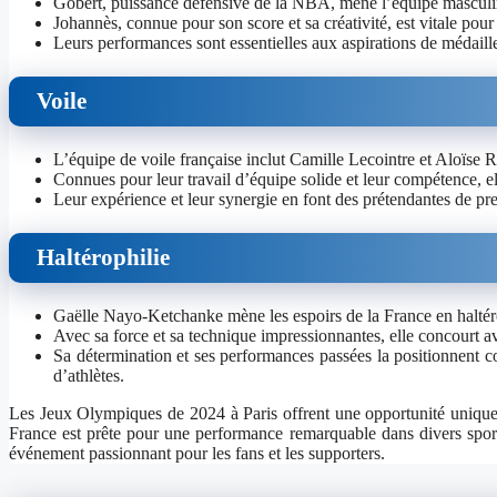
Gobert, puissance défensive de la NBA, mène l’équipe masculin
Johannès, connue pour son score et sa créativité, est vitale pour
Leurs performances sont essentielles aux aspirations de médaille
Voile
L’équipe de voile française inclut Camille Lecointre et Aloïse R
Connues pour leur travail d’équipe solide et leur compétence, el
Leur expérience et leur synergie en font des prétendantes de p
Haltérophilie
Gaëlle Nayo-Ketchanke mène les espoirs de la France en haltér
Avec sa force et sa technique impressionnantes, elle concourt a
Sa détermination et ses performances passées la positionnent co
d’athlètes.
Les Jeux Olympiques de 2024 à Paris offrent une opportunité unique a
France est prête pour une performance remarquable dans divers sports
événement passionnant pour les fans et les supporters.