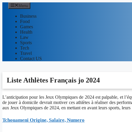
Aller
Menu
au
contenu
Business
Food
Games
Health
Law
Sports
Tech
Travel
Contact US
Liste Athlètes Français jo 2024
L’anticipation pour les Jeux Olympiques de 2024 est palpable, et l’équ
de jouer à domicile devrait motiver ces athlètes à réaliser des performa
aux Jeux Olympiques de 2024, en mettant en avant leurs sports, leurs ré
Tchouameni Origine, Salaire, Numero