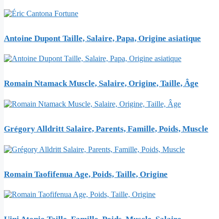
Antoine Dupont Taille, Salaire, Papa, Origine asiatique
Romain Ntamack Muscle, Salaire, Origine, Taille, Âge
Grégory Alldritt Salaire, Parents, Famille, Poids, Muscle
Romain Taofifenua Age, Poids, Taille, Origine