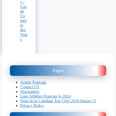
y :
Gui
de
Co
mpl
et
des
Vote
s
Pages
Acteur Francais
Contact US
Disclaimers
Liste Athlètes Français jo 2024
Nom de la Candidat Top Chef 2024 Saison 15
Privacy Policy