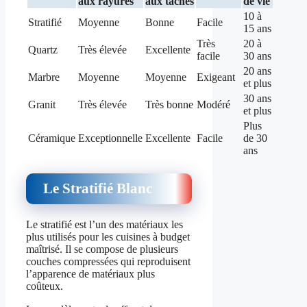
aux rayures
aux taches
de vie
10 à
Stratifié
Moyenne
Bonne
Facile
15 ans
Très
20 à
Quartz
Très élevée
Excellente
facile
30 ans
20 ans
Marbre
Moyenne
Moyenne
Exigeant
et plus
30 ans
Granit
Très élevée
Très bonne
Modéré
et plus
Plus
Céramique
Exceptionnelle
Excellente
Facile
de 30
ans
Le Stratifié Blanc
Le stratifié est l’un des matériaux les
plus utilisés pour les cuisines à budget
maîtrisé. Il se compose de plusieurs
couches compressées qui reproduisent
l’apparence de matériaux plus
coûteux.