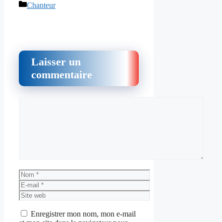
Catégories
Chanteur
Laisser un
commentaire
Commentaire
Nom
E-
mail
Site
web
Enregistrer mon nom, mon e-mail