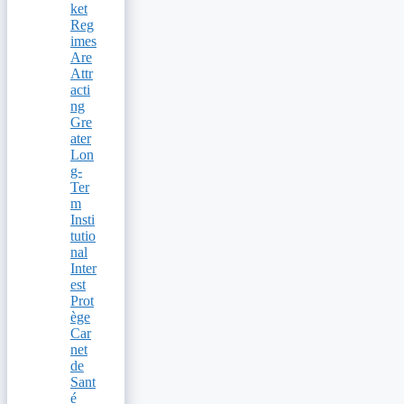
ket
Reg
imes
Are
Attr
acti
ng
Gre
ater
Lon
g-
Ter
m
Insti
tutio
nal
Inter
est
Prot
ège
Car
net
de
Sant
é