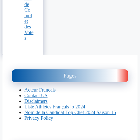
de
Co
mpl
et
des
Vote
s
Pages
Acteur Francais
Contact US
Disclaimers
Liste Athlètes Français jo 2024
Nom de la Candidat Top Chef 2024 Saison 15
Privacy Policy