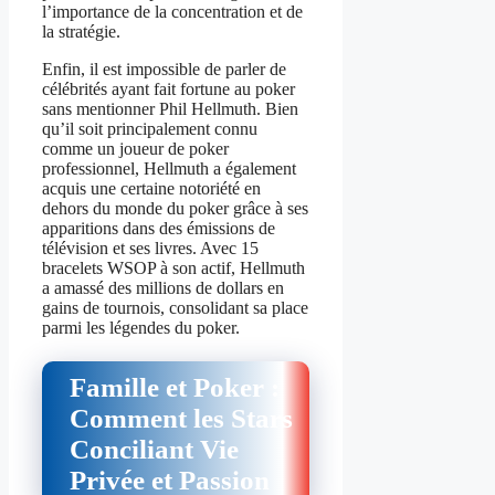
l’importance de la concentration et de
la stratégie.
Enfin, il est impossible de parler de
célébrités ayant fait fortune au poker
sans mentionner Phil Hellmuth. Bien
qu’il soit principalement connu
comme un joueur de poker
professionnel, Hellmuth a également
acquis une certaine notoriété en
dehors du monde du poker grâce à ses
apparitions dans des émissions de
télévision et ses livres. Avec 15
bracelets WSOP à son actif, Hellmuth
a amassé des millions de dollars en
gains de tournois, consolidant sa place
parmi les légendes du poker.
Famille et Poker :
Comment les Stars
Conciliant Vie
Privée et Passion