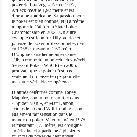
poker de Las Vegas. Né en 1972,
Affleck mesure 1,92 mètre et est
d’origine américaine. Sa passion pour
le poker est bien connue, et il a même
remporté le California State Poker
Championship en 2004. Un autre
exemple est Jennifer Tilly, actrice et
joueuse de poker professionnelle, née
en 1958 et mesurant 1,69 mètre.
D’origine canadienne-américaine,
Tilly a remporté un bracelet des World
Series of Poker (WSOP) en 2005,
prouvant que le poker n’est pas
seulement un passe-temps pour elle,
mais une véritable compétence.
D’autres célébrités comme Tobey
Maguire, connu pour son rôle dans
« Spider-Man », et Matt Damon,
acteur de « Good Will Hunting », ont
également fait sensation dans le
monde du poker. Maguire, né en 1975
et mesurant 1,73 mètre, est d’origine
américaine et a participé à plusieurs
tournois de poker de haut niveau.