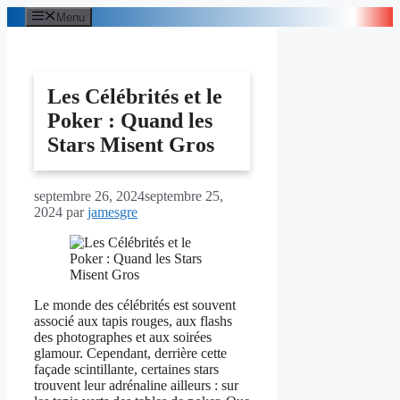
Aller
Menu
au
contenu
Les Célébrités et le
Poker : Quand les
Stars Misent Gros
septembre 26, 2024
septembre 25,
2024
par
jamesgre
Le monde des célébrités est souvent
associé aux tapis rouges, aux flashs
des photographes et aux soirées
glamour. Cependant, derrière cette
façade scintillante, certaines stars
trouvent leur adrénaline ailleurs : sur