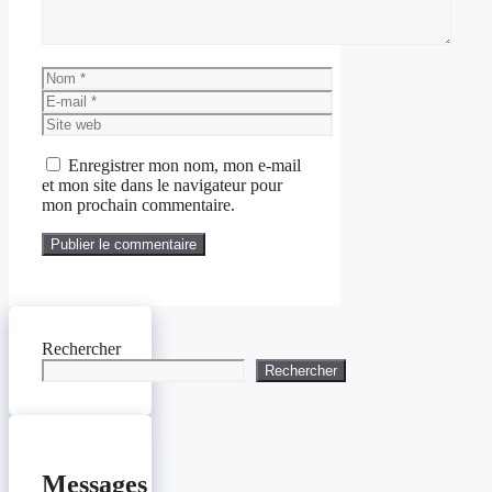
Nom
E-
mail
Site
web
Enregistrer mon nom, mon e-mail
et mon site dans le navigateur pour
mon prochain commentaire.
Rechercher
Rechercher
Messages