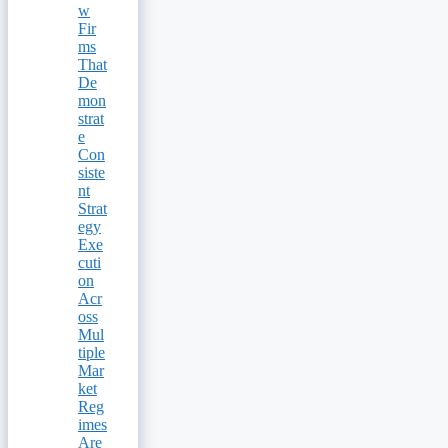
w
Fir
ms
That
De
mon
strat
e
Con
siste
nt
Strat
egy
Exe
cuti
on
Acr
oss
Mul
tiple
Mar
ket
Reg
imes
Are