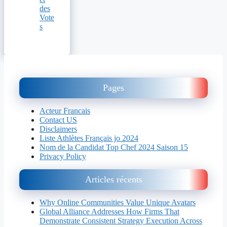
des
Vote
s
Pages
Acteur Francais
Contact US
Disclaimers
Liste Athlètes Français jo 2024
Nom de la Candidat Top Chef 2024 Saison 15
Privacy Policy
Articles récents
Why Online Communities Value Unique Avatars
Global Alliance Addresses How Firms That
Demonstrate Consistent Strategy Execution Across