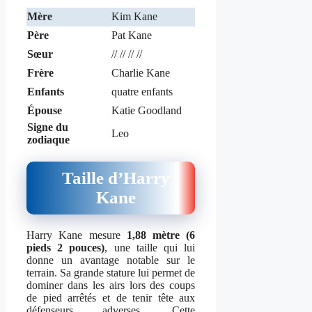
Mère
Kim Kane
Père
Pat Kane
Sœur
// // // //
Frère
Charlie Kane
Enfants
quatre enfants
Épouse
Katie Goodland
Signe du
Leo
zodiaque
Taille d’Harry
Kane
Harry Kane mesure
1,88 mètre (6
pieds 2 pouces)
, une taille qui lui
donne un avantage notable sur le
terrain. Sa grande stature lui permet de
dominer dans les airs lors des coups
de pied arrêtés et de tenir tête aux
défenseurs adverses. Cette