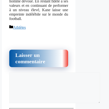
homme dévoué. En restant fidèle à ses
valeurs et en continuant de performer
à un niveau élevé, Kane laisse une
empreinte indélébile sur le monde du
football.
Catégories
Athlètes
Laisser un
commentaire
Commentaire