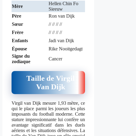
Hellen Chin Fo
Mère
Sieeuw
Père
Ron van Dijk
Sœur
// // // //
Frère
// // // //
Enfants
Jadi van Dijk
Épouse
Rike Nooitgedagt
Signe du
Cancer
zodiaque
Taille de Virgil
Van Dijk
Virgil van Dijk mesure 1,93 mètre, ce
qui le place parmi les joueurs les plus
imposants du football moderne. Cette
stature impressionnante lui confère un
avantage significatif dans les duels
aériens et les situations défensives. La
taille de Van Dijk joue un rôle crucial