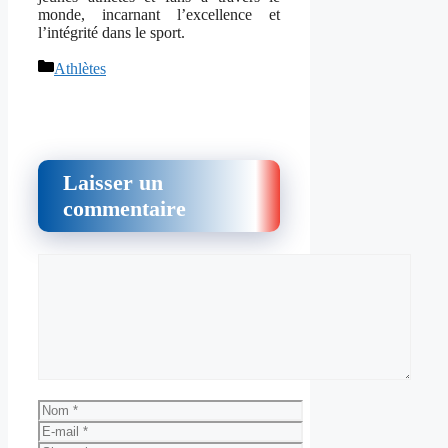
monde, incarnant l’excellence et
l’intégrité dans le sport.
Catégories
Athlètes
Laisser un
commentaire
Commentaire
Nom
E-
mail