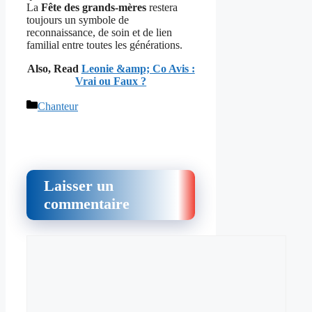
La
Fête des grands-mères
restera
toujours un symbole de
reconnaissance, de soin et de lien
familial entre toutes les générations.
Also, Read
Leonie &amp; Co Avis :
Vrai ou Faux ?
Catégories
Chanteur
Laisser un
commentaire
Commentaire