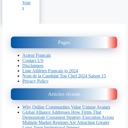
Vote
s
Pages
Acteur Francais
Contact US
Disclaimers
Liste Athlètes Français jo 2024
Nom de la Candidat Top Chef 2024 Saison 15
Privacy Policy
Articles récents
Why Online Communities Value Unique Avatars
Global Alliance Addresses How Firms That
Demonstrate Consistent Strategy Execution Across
Multiple Market Regimes Are Attracting Greater
Long-Term Institutional Interest