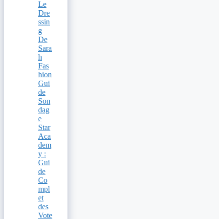
Le
Dre
ssin
g
De
Sara
h
Fas
hion
Gui
de
Son
dag
e
Star
Aca
dem
y :
Gui
de
Co
mpl
et
des
Vote