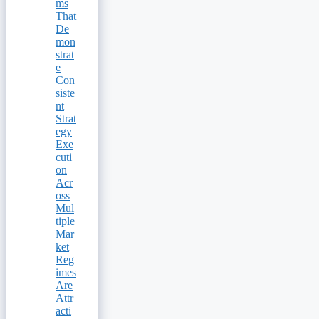
ms
That
De
mon
strat
e
Con
siste
nt
Strat
egy
Exe
cuti
on
Acr
oss
Mul
tiple
Mar
ket
Reg
imes
Are
Attr
acti