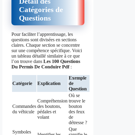
Détail des
Catégories de
Questions
Pour faciliter l’apprentissage, les
questions sont divisées en sections
claires. Chaque section se concentre
sur une compétence spécifique. Voici
un tableau détaillé similaire à ce que
l’on trouve dans
Les 100 Questions
Du Permis De Conduire Pdf
:
Exemple
Catégorie
Explication
de
Question
Où se
Compréhension
trouve le
Commandes
des boutons,
bouton
du véhicule
pédales et
des feux
volant
de
détresse ?
Que
Symboles
Identifier les
signifie le