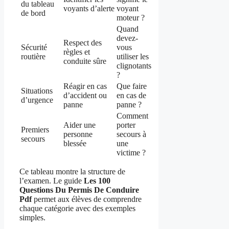
du tableau
voyants d’alerte
voyant
de bord
moteur ?
Quand
devez-
Respect des
Sécurité
vous
règles et
routière
utiliser les
conduite sûre
clignotants
?
Réagir en cas
Que faire
Situations
d’accident ou
en cas de
d’urgence
panne
panne ?
Comment
Aider une
porter
Premiers
personne
secours à
secours
blessée
une
victime ?
Ce tableau montre la structure de
l’examen. Le guide
Les 100
Questions Du Permis De Conduire
Pdf
permet aux élèves de comprendre
chaque catégorie avec des exemples
simples.