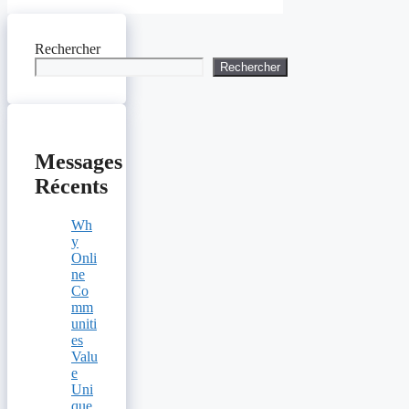
Rechercher
Rechercher
Messages
Récents
Wh
y
Onli
ne
Co
mm
uniti
es
Valu
e
Uni
que