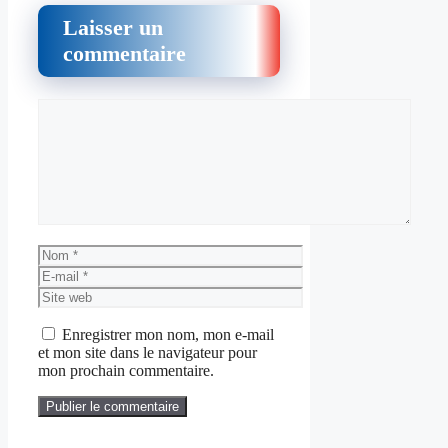
Laisser un
commentaire
Commentaire
Nom
E-
mail
Site
web
Enregistrer mon nom, mon e-mail
et mon site dans le navigateur pour
mon prochain commentaire.