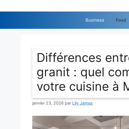
Aller
au
contenu
Business
Food
Différences entr
granit : quel co
votre cuisine à 
janvier 23, 2026
par
Lily James