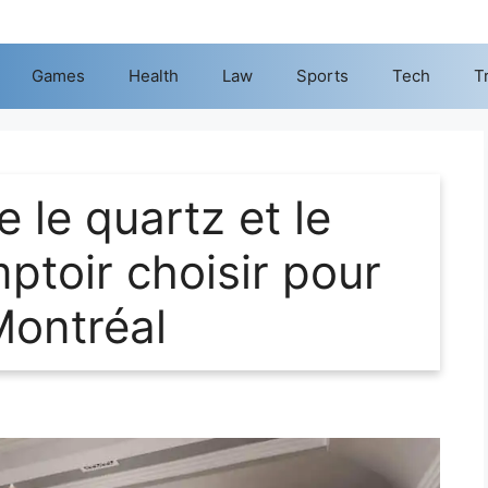
Games
Health
Law
Sports
Tech
T
e le quartz et le
mptoir choisir pour
Montréal