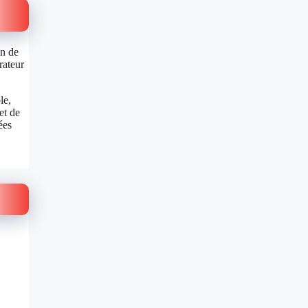
on de
rateur
le,
et de
ées