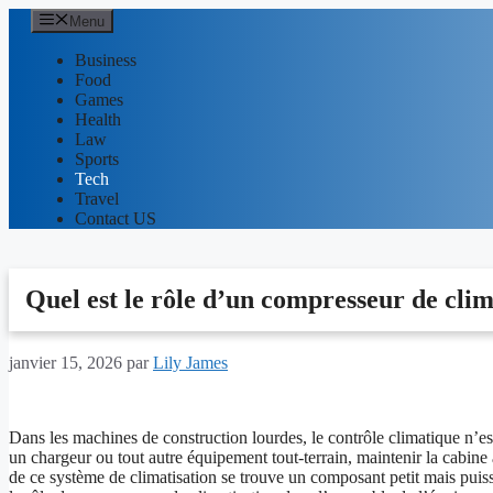
Aller
Menu
au
contenu
Business
Food
Games
Health
Law
Sports
Tech
Travel
Contact US
Quel est le rôle d’un compresseur de clim
janvier 15, 2026
par
Lily James
Dans les machines de construction lourdes, le contrôle climatique n’es
un chargeur ou tout autre équipement tout-terrain, maintenir la cabine 
de ce système de climatisation se trouve un composant petit mais puis