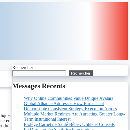
Rechercher
Rechercher
Messages Récents
Why Online Communities Value Unique Avatars
Global Alliance Addresses How Firms That
Demonstrate Consistent Strategy Execution Across
Multiple Market Regimes Are Attracting Greater Long-
lique,
Term Institutional Interest
Au cœur
Protège Carnet de Santé Bébé : Utilité et Conseils
rendre
Le Dressing De Sarah Fashion Guide