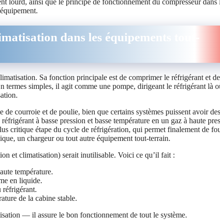
nt lourd, ainsi que le principe de fonctionnement du compresseur dans 
e équipement.
imatisation dans les équipements tout-
imatisation. Sa fonction principale est de comprimer le réfrigérant et de
En termes simples, il agit comme une pompe, dirigeant le réfrigérant là où
ation.
e de courroie et de poulie, bien que certains systèmes puissent avoir de
 réfrigérant à basse pression et basse température en un gaz à haute pre
lus critique étape du cycle de réfrigération, qui permet finalement de fo
ique, un chargeur ou tout autre équipement tout-terrain.
t climatisation) serait inutilisable. Voici ce qu’il fait :
haute température.
rme en liquide.
 réfrigérant.
ture de la cabine stable.
ation — il assure le bon fonctionnement de tout le système.