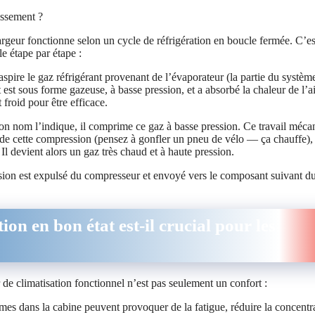
issement ?
rgeur fonctionne selon un cycle de réfrigération en boucle fermée. C’es
e étape par étape :
ire le gaz réfrigérant provenant de l’évaporateur (la partie du systèm
nt est sous forme gazeuse, à basse pression, et a absorbé la chaleur de l’ai
 froid pour être efficace.
on nom l’indique, il comprime ce gaz à basse pression. Ce travail méca
t de cette compression (pensez à gonfler un pneu de vélo — ça chauffe), 
l devient alors un gaz très chaud et à haute pression.
sion est expulsé du compresseur et envoyé vers le composant suivant d
n en bon état est-il crucial pour les
de climatisation fonctionnel n’est pas seulement un confort :
êmes dans la cabine peuvent provoquer de la fatigue, réduire la concentr