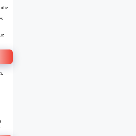
nifie
es
nue
n,
s
.