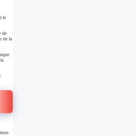
t le
e de
r de la
nique
la
u
ation