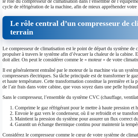
le rôle du compresseur de climatisation dans l’ensemble de l’équipeme
cycle de réfrigération de la machine, afin de mieux appréhender votr
Le rôle central d’un compresseur de cl
terrain
Le compresseur de climatisation est le point de départ du système de cl
propulser à travers le système afin d’évacuer la chaleur de la cabine. 
doit aller. On peut le considérer comme le « moteur » de votre climatis
Il est généralement entraîné par le moteur de la machine via un systèm
compresseurs électriques. Sa tâche principale est de transformer le gaz
et haute température. Cette transformation constitue la première et la p
de l’air frais dans votre cabine, que vous soyez dans une pelle hydraul
Sans le compresseur, l’ensemble du système CVC (chauffage, ventilation e
Comprime le gaz réfrigérant pour le mettre à haute pression et 
Envoie le gaz vers le condenseur, où il se refroidit et se transfo
Maintient la pression du système pour assurer un flux correct du
Garantit un échange thermique continu pour maintenir la tempéra
Considérez le compresseur comme le cœur de votre système de climatis