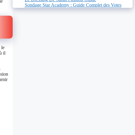
le
Sondage Star Academy : Guide Complet des Votes
 le
 il
s
ssion
urnir