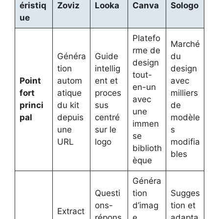
éristiq
Zoviz
Looka
Canva
Sologo
ue
Platefo
Marché
rme de
Généra
Guide
du
design
tion
intellig
design
tout-
Point
autom
ent et
avec
en-un
fort
atique
proces
milliers
avec
princi
du kit
sus
de
une
pal
depuis
centré
modèle
immen
une
sur le
s
se
URL
logo
modifia
biblioth
bles
èque
Généra
Questi
tion
Sugges
ons-
d’imag
tion et
Extract
répons
e,
adapta