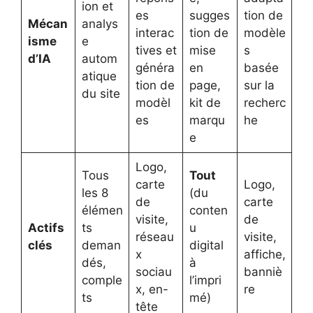
ion et
es
sugges
tion de
Mécan
analys
interac
tion de
modèle
isme
e
tives et
mise
s
d’IA
autom
généra
en
basée
atique
tion de
page,
sur la
du site
modèl
kit de
recherc
es
marqu
he
e
Logo,
Tous
Tout
carte
Logo,
les 8
(du
de
carte
élémen
conten
visite,
de
Actifs
ts
u
réseau
visite,
clés
deman
digital
x
affiche,
dés,
à
sociau
banniè
comple
l’impri
x, en-
re
ts
mé)
tête