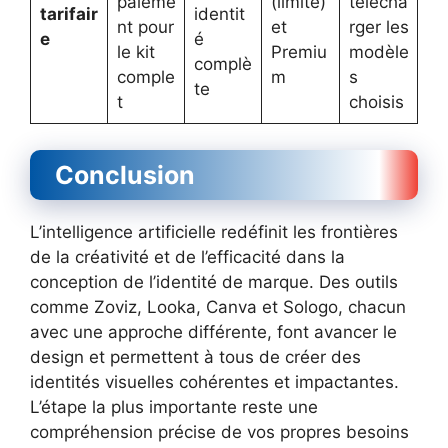
paieme
(limité)
télécha
tarifair
identit
nt pour
et
rger les
e
é
le kit
Premiu
modèle
complè
comple
m
s
te
t
choisis
Conclusion
L’intelligence artificielle redéfinit les frontières
de la créativité et de l’efficacité dans la
conception de l’identité de marque. Des outils
comme Zoviz, Looka, Canva et Sologo, chacun
avec une approche différente, font avancer le
design et permettent à tous de créer des
identités visuelles cohérentes et impactantes.
L’étape la plus importante reste une
compréhension précise de vos propres besoins