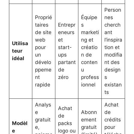
Person
Proprié
Équipe
nes
taires
Entrepr
s
cherch
de site
eneurs
marketi
ant
web
et
ng et
l’inspira
Utilisa
pour
start-
créatio
tion et
teur
un
ups
n de
modifia
idéal
dévelo
partant
conten
nt des
ppeme
de
u
design
nt
zéro
profess
s
rapide
ionnel
existan
ts
Analys
Achat
Achat
e
Abonn
de
de
gratuit
ement
crédits
Modèl
packs
e,
gratuit
pour
e
logo ou