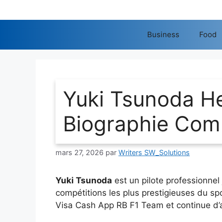
Aller
au
contenu
Business
Food
Yuki Tsunoda Hei
Biographie Com
mars 27, 2026
par
Writers SW_Solutions
Yuki Tsunoda
est un pilote professionnel 
compétitions les plus prestigieuses du spo
Visa Cash App RB F1 Team et continue d’