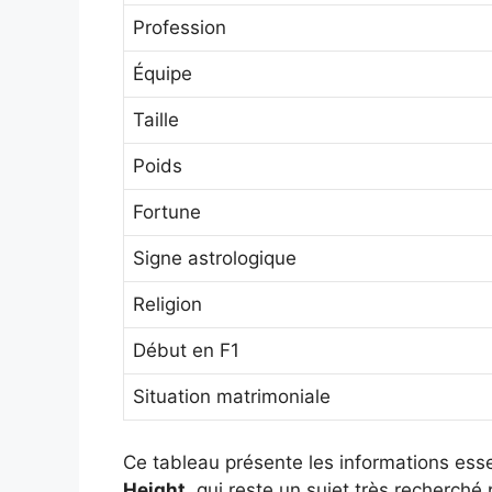
Profession
Équipe
Taille
Poids
Fortune
Signe astrologique
Religion
Début en F1
Situation matrimoniale
Ce tableau présente les informations essen
Height
, qui reste un sujet très recherché 