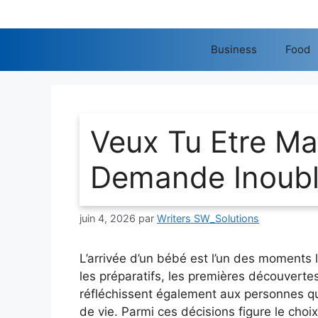
Aller
au
contenu
Business
Food
Veux Tu Etre Ma
Demande Inoubl
juin 4, 2026
par
Writers SW_Solutions
L’arrivée d’un bébé est l’un des moments l
les préparatifs, les premières découvertes
réfléchissent également aux personnes q
de vie. Parmi ces décisions figure le cho