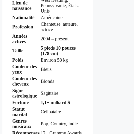
West Reading,
Lieu de
Pennsylvanie, États-
naissance
Unis
Nationalité
Américaine
Chanteuse, auteure,
Profession
actrice
Années
2004 – présent
actives
5 pieds 10 pouces
Taille
(178 cm)
Poids
Environ 58 kg
Couleur des
Bleus
yeux
Couleur des
Blonds
cheveux
Signe
Sagittaire
astrologique
Fortune
1,1+ milliard $
Statut
Célibataire
marital
Genres
Pop, Country, Indie
musicaux
Récompenses
12+ Grammy Awards