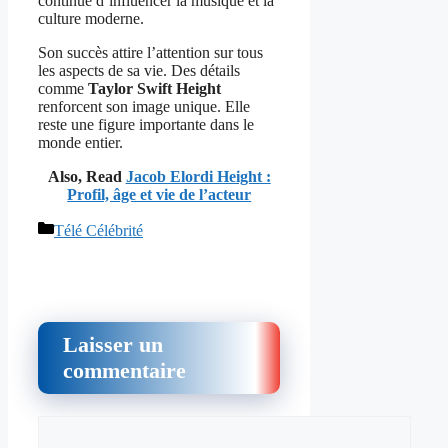
continue d’influencer la musique et la
culture moderne.
Son succès attire l’attention sur tous
les aspects de sa vie. Des détails
comme
Taylor Swift Height
renforcent son image unique. Elle
reste une figure importante dans le
monde entier.
Also, Read
Jacob Elordi Height :
Profil, âge et vie de l’acteur
Catégories
Télé Célébrité
Laisser un
commentaire
Commentaire