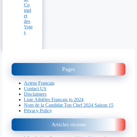
Co
mpl
et
des
Vote
s
Pages
Acteur Francais
Contact US
Disclaimers
Liste Athlètes Français jo 2024
Nom de la Candidat Top Chef 2024 Saison 15
Privacy Policy
Articles récents