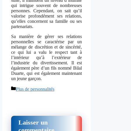
suite, il maintient un niveau d’intimité
qui intrigue souvent de nombreuses
personnes. Cependant, on sait qu’il
valorise profondément ses relations,
qu’elles concernent sa famille ou ses
partenariats.
Sa manière de gérer ses relations
personnelles se caractérise par un
mélange de discrétion et de sincérité,
ce qui lui a valu le respect tant à
l’intérieur qu’à l’extérieur de
l’industrie du divertissement. Il est
également père d’un fils nommé Bilal
Duarte, qui est également maintenant
un jeune garçon.
Catégories
Plus de personnalités
Laisser un
commentaire