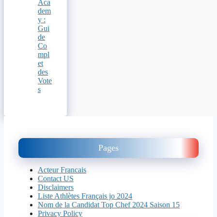
Aca
dem
y :
Gui
de
Co
mpl
et
des
Vote
s
Pages
Acteur Francais
Contact US
Disclaimers
Liste Athlètes Français jo 2024
Nom de la Candidat Top Chef 2024 Saison 15
Privacy Policy