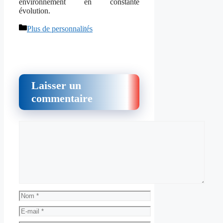
environnement en constante
évolution.
Catégories
Plus de personnalités
Laisser un
commentaire
Commentaire
Nom
E-
mail