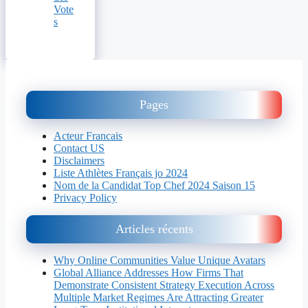
Vote
s
Pages
Acteur Francais
Contact US
Disclaimers
Liste Athlètes Français jo 2024
Nom de la Candidat Top Chef 2024 Saison 15
Privacy Policy
Articles récents
Why Online Communities Value Unique Avatars
Global Alliance Addresses How Firms That
Demonstrate Consistent Strategy Execution Across
Multiple Market Regimes Are Attracting Greater