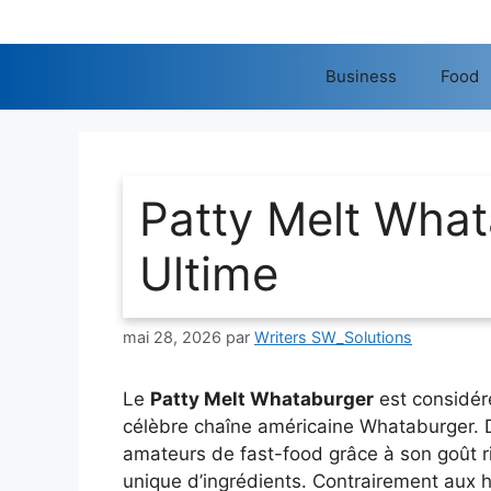
Aller
au
contenu
Business
Food
Patty Melt What
Ultime
mai 28, 2026
par
Writers SW_Solutions
Le
Patty Melt Whataburger
est considéré
célèbre chaîne américaine Whataburger. D
amateurs de fast-food grâce à son goût ri
unique d’ingrédients. Contrairement aux 