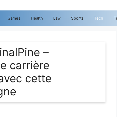
Games
Health
Law
Sports
Tech
T
inalPine –
e carrière
avec cette
igne