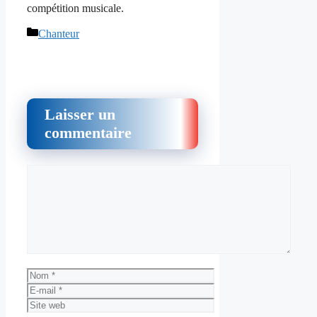
compétition musicale.
Catégories
Chanteur
Laisser un
commentaire
Commentaire
Nom
E-
mail
Site
web