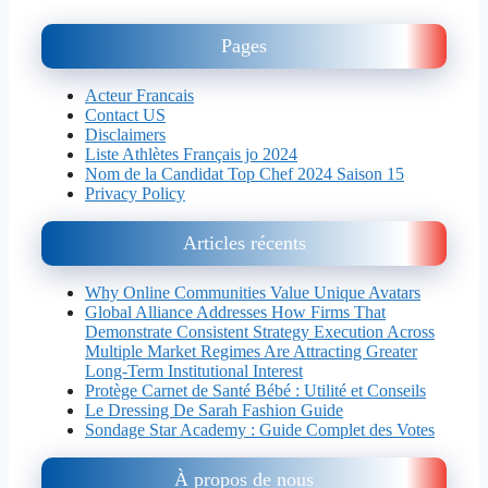
Pages
Acteur Francais
Contact US
Disclaimers
Liste Athlètes Français jo 2024
Nom de la Candidat Top Chef 2024 Saison 15
Privacy Policy
Articles récents
Why Online Communities Value Unique Avatars
Global Alliance Addresses How Firms That
Demonstrate Consistent Strategy Execution Across
Multiple Market Regimes Are Attracting Greater
Long-Term Institutional Interest
Protège Carnet de Santé Bébé : Utilité et Conseils
Le Dressing De Sarah Fashion Guide
Sondage Star Academy : Guide Complet des Votes
À propos de nous