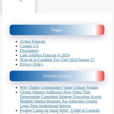
Pages
Acteur Francais
Contact US
Disclaimers
Liste Athlètes Français jo 2024
Nom de la Candidat Top Chef 2024 Saison 15
Privacy Policy
Articles récents
Why Online Communities Value Unique Avatars
Global Alliance Addresses How Firms That
Demonstrate Consistent Strategy Execution Across
Multiple Market Regimes Are Attracting Greater
Long-Term Institutional Interest
Protège Carnet de Santé Bébé : Utilité et Conseils