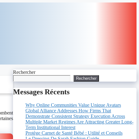
Rechercher
Rechercher
Messages Récents
Why Online Communities Value Unique Avatars
Global Alliance Addresses How Firms That
tombent
Demonstrate Consistent Strategy Execution Across
rtaines
Multiple Market Regimes Are Attracting Greater Long-
Term Institutional Interest
Protège Carnet de Santé Bébé : Utilité et Conseils
Le Dressing De Sarah Fashion Guide