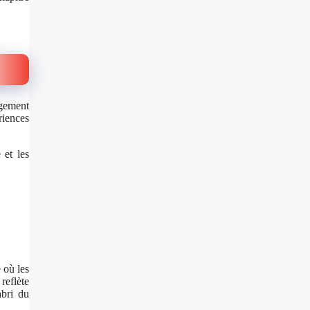
rgement
riences
 et les
 où les
reflète
abri du