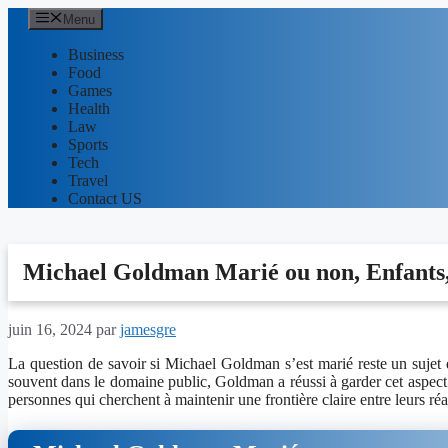
Aller
Menu
au
contenu
Business
Food
Games
Health
Law
Sports
Tech
Travel
Contact US
Michael Goldman Marié ou non, Enfants,
juin 16, 2024
par
jamesgre
La question de savoir si Michael Goldman s’est marié reste un sujet
souvent dans le domaine public, Goldman a réussi à garder cet aspect d
personnes qui cherchent à maintenir une frontière claire entre leurs réa