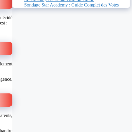
Sondage Star Academy : Guide Complet des Votes
 décidé
est :
blement
igence.
arents,
hapitre