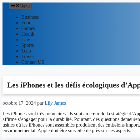
Aller
Menu
au
contenu
Business
Food
Games
Health
Law
Sports
Tech
Travel
Contact US
Les iPhones et les défis écologiques d’Ap
octobre 17, 2024
par
Lily James
Les iPhones sont très populaires. Ils sont au cœur de la stratégie d’
affirme s’engager pour la durabilité. Pourtant, des questions demeure
usines où les iPhones sont assemblés produisent des émissions importa
environnemental. Apple doit être surveillé de près sur ces aspects.