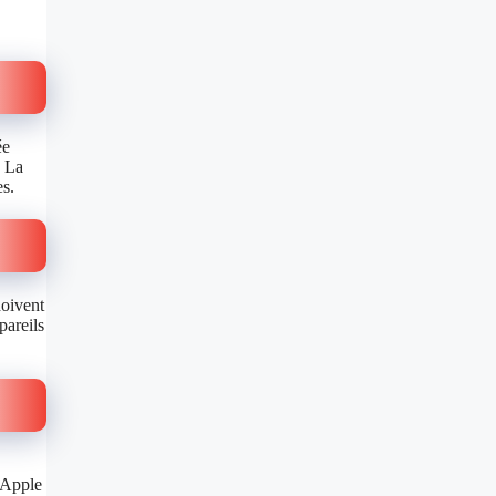
ée
. La
es.
doivent
pareils
 Apple