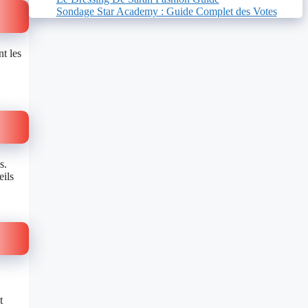
Sondage Star Academy : Guide Complet des Votes
t les
s.
eils
t