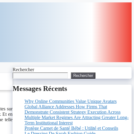
Rechercher
Rechercher
Messages Récents
Why Online Communities Value Unique Avatars
Global Alliance Addresses How Firms That
tes sur
Demonstrate Consistent Strategy Execution Across
. Et en
Multiple Market Regimes Are Attracting Greater Long-
e telle
Term Institutional Interest
Protège Carnet de Santé Bébé : Utilité et Conseils
Le Dressing De Sarah Fashion Guide