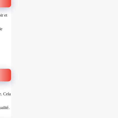
ir et
de
e. Cela
alité.