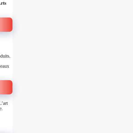
rts
duits.
veaux
L’art
e.