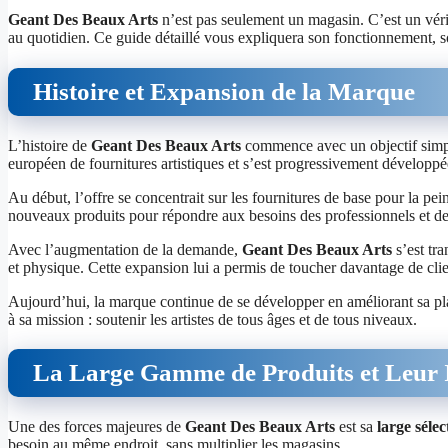
Geant Des Beaux Arts
n’est pas seulement un magasin. C’est un vérita
au quotidien. Ce guide détaillé vous expliquera son fonctionnement, son
Histoire et Expansion de la Marque
L’histoire de
Geant Des Beaux Arts
commence avec un objectif simple 
européen de fournitures artistiques et s’est progressivement développ
Au début, l’offre se concentrait sur les fournitures de base pour la pei
nouveaux produits pour répondre aux besoins des professionnels et de
Avec l’augmentation de la demande,
Geant Des Beaux Arts
s’est tr
et physique. Cette expansion lui a permis de toucher davantage de clien
Aujourd’hui, la marque continue de se développer en améliorant sa plate
à sa mission : soutenir les artistes de tous âges et de tous niveaux.
La Large Gamme de Produits et Leur
Une des forces majeures de
Geant Des Beaux Arts
est sa
large séle
besoin au même endroit, sans multiplier les magasins.