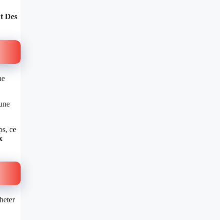
t Des
ne
 une
ps, ce
x
heter