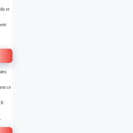
ils et
ment
 des
ent ce
Il
.