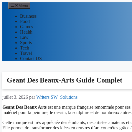
Aller
Menu
au
contenu
Business
Food
Games
Health
Law
Sports
Tech
Travel
Contact US
Geant Des Beaux-Arts Guide Complet
juillet 3, 2026
par
Writers SW_Solutions
Geant Des Beaux Arts
est une marque française renommée pour ses
matériel pour la peinture, le dessin, la sculpture et de nombreux autres
Cette marque est très appréciée des étudiants, des artistes amateurs et 
Elle permet de transformer des idées en œuvres d’art concrètes grâce à 