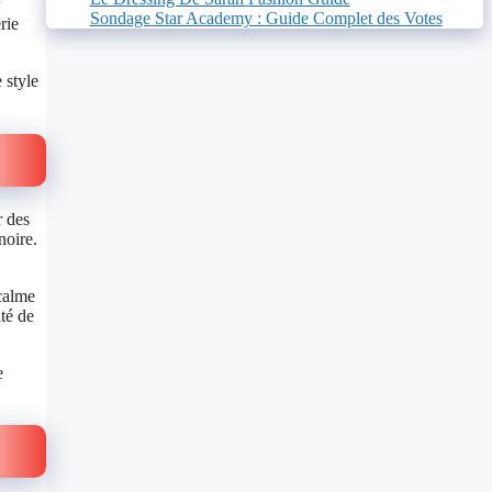
Sondage Star Academy : Guide Complet des Votes
rie
 style
r des
noire.
 calme
té de
e
.