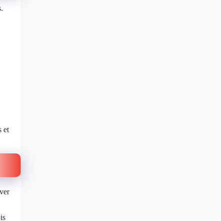
.
 et
ver
is