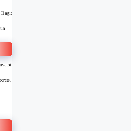
Il agit
 un
uvetot
ecrets.