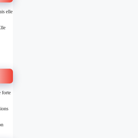
is elle
lle
 forte
sions
on