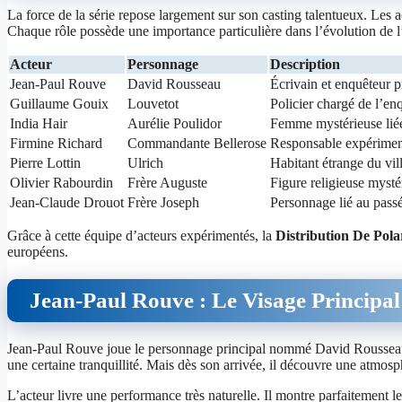
La force de la série repose largement sur son casting talentueux. Les
Chaque rôle possède une importance particulière dans l’évolution de l’
Acteur
Personnage
Description
Jean-Paul Rouve
David Rousseau
Écrivain et enquêteur p
Guillaume Gouix
Louvetot
Policier chargé de l’en
India Hair
Aurélie Poulidor
Femme mystérieuse liée 
Firmine Richard
Commandante Bellerose
Responsable expériment
Pierre Lottin
Ulrich
Habitant étrange du vil
Olivier Rabourdin
Frère Auguste
Figure religieuse mysté
Jean-Claude Drouot
Frère Joseph
Personnage lié au passé
Grâce à cette équipe d’acteurs expérimentés, la
Distribution De Pol
européens.
Jean-Paul Rouve : Le Visage Principal 
Jean-Paul Rouve joue le personnage principal nommé David Rousseau.
une certaine tranquillité. Mais dès son arrivée, il découvre une atmosph
L’acteur livre une performance très naturelle. Il montre parfaitement l