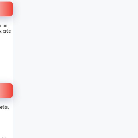
u un
x crée
rêts.