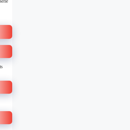
série
ts