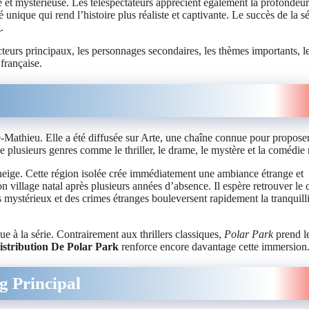
 et mystérieuse. Les téléspectateurs apprécient également la profondeur
nique qui rend l’histoire plus réaliste et captivante. Le succès de la sé
.
acteurs principaux, les personnages secondaires, les thèmes importants, le
 française.
e-Mathieu. Elle a été diffusée sur Arte, une chaîne connue pour propose
plusieurs genres comme le thriller, le drame, le mystère et la comédie 
 neige. Cette région isolée crée immédiatement une ambiance étrange et
 village natal après plusieurs années d’absence. Il espère retrouver le
s mystérieux et des crimes étranges bouleversent rapidement la tranquilli
 à la série. Contrairement aux thrillers classiques,
Polar Park
prend l
istribution De Polar Park
renforce encore davantage cette immersion
g Principal