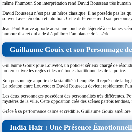
même l’humour. Son interprétation rend David Rousseau très humain 
David Rousseau n’est pas un héros classique. Il ne possède pas les quali
souvent avec émotion et intuition. Cette différence rend son personnage 
Jean-Paul Rouve apporte aussi une touche de légèreté à certaines sc
humour discret qui aide à équilibrer l’ambiance de la série.
Guillaume Gouix et son Personnage de
Guillaume Gouix joue Louvetot, un policier sérieux chargé de résoudre
préfère suivre les règles et les méthodes traditionnelles de la police.
Son personnage apporte de la stabilité à l’enquête. Il représente la lo
La relation entre Louvetot et David Rousseau devient rapidement l’un d
Les deux personnages possèdent des personnalités très différentes. Pou
mystères de la ville. Cette opposition crée des scènes parfois tendues,
Grâce à sa performance calme et crédible, Guillaume Gouix améliore f
India Hair : Une Présence Émotionnel