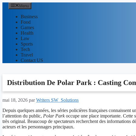
Aller
Menu
au
contenu
Business
Food
Games
Health
Law
Sports
Tech
Travel
Contact US
Distribution De Polar Park : Casting Co
mai 18, 2026
par
Writers SW_Solutions
Depuis quelques années, les séries policières françaises connaissent u
l’attention du public,
Polar Park
occupe une place importante. Cette s
très original. Beaucoup de spectateurs recherchent des informations dé
acteurs et les personnages principaux.