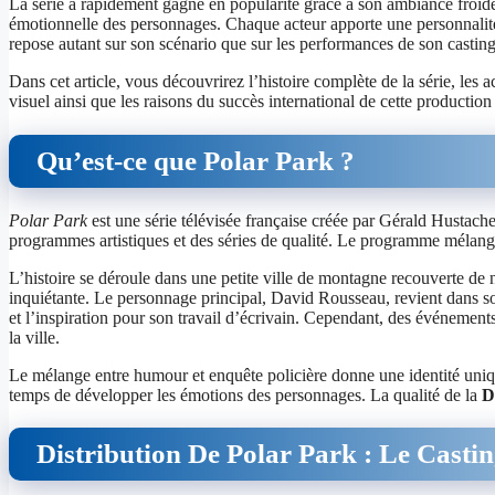
La série a rapidement gagné en popularité grâce à son ambiance froide
émotionnelle des personnages. Chaque acteur apporte une personnalité u
repose autant sur son scénario que sur les performances de son casting
Dans cet article, vous découvrirez l’histoire complète de la série, les 
visuel ainsi que les raisons du succès international de cette production
Qu’est-ce que Polar Park ?
Polar Park
est une série télévisée française créée par Gérald Hustach
programmes artistiques et des séries de qualité. Le programme mélange 
L’histoire se déroule dans une petite ville de montagne recouverte de
inquiétante. Le personnage principal, David Rousseau, revient dans son
et l’inspiration pour son travail d’écrivain. Cependant, des événement
la ville.
Le mélange entre humour et enquête policière donne une identité unique
temps de développer les émotions des personnages. La qualité de la
D
Distribution De Polar Park : Le Castin