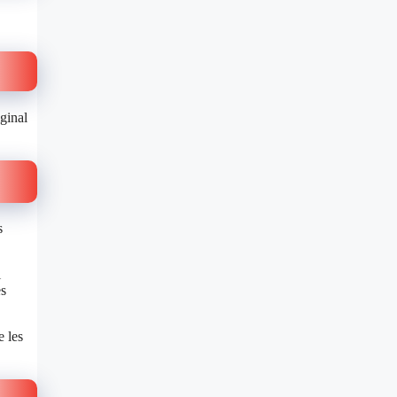
ginal
s
i
es
e les