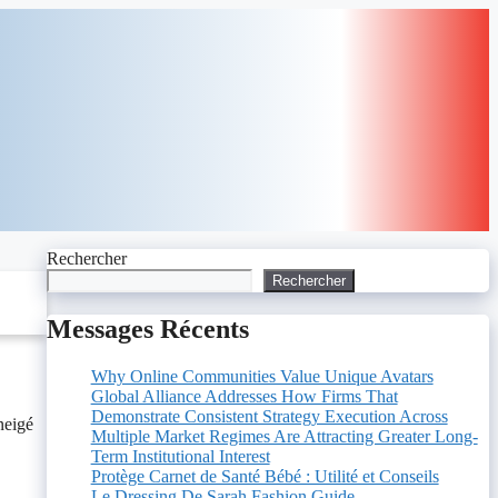
Rechercher
Rechercher
Messages Récents
Why Online Communities Value Unique Avatars
Global Alliance Addresses How Firms That
Demonstrate Consistent Strategy Execution Across
neigé
Multiple Market Regimes Are Attracting Greater Long-
Term Institutional Interest
Protège Carnet de Santé Bébé : Utilité et Conseils
Le Dressing De Sarah Fashion Guide