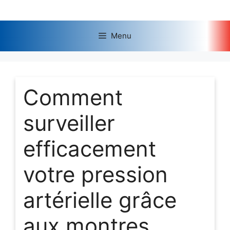
Aller
au
contenu
Menu
Comment
surveiller
efficacement
votre pression
artérielle grâce
aux montres