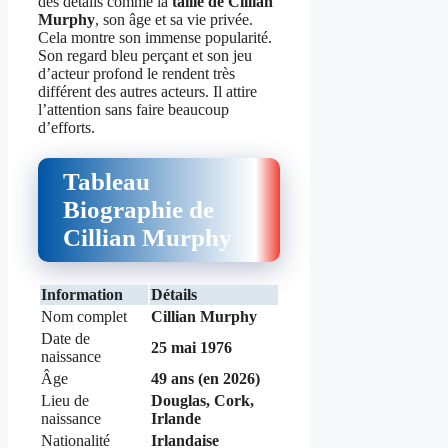
des détails comme la
taille de Cillian
Murphy
, son âge et sa vie privée.
Cela montre son immense popularité.
Son regard bleu perçant et son jeu
d’acteur profond le rendent très
différent des autres acteurs. Il attire
l’attention sans faire beaucoup
d’efforts.
Tableau
Biographie de
Cillian Murphy
Information
Détails
Nom complet
Cillian Murphy
Date de
25 mai 1976
naissance
Âge
49 ans (en 2026)
Lieu de
Douglas, Cork,
naissance
Irlande
Nationalité
Irlandaise