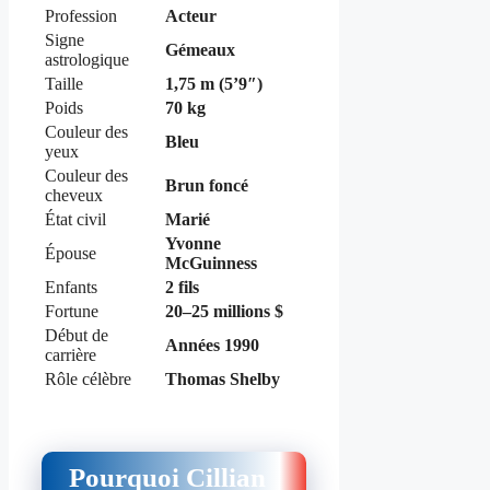
Profession
Acteur
Signe
Gémeaux
astrologique
Taille
1,75 m (5’9″)
Poids
70 kg
Couleur des
Bleu
yeux
Couleur des
Brun foncé
cheveux
État civil
Marié
Yvonne
Épouse
McGuinness
Enfants
2 fils
Fortune
20–25 millions $
Début de
Années 1990
carrière
Rôle célèbre
Thomas Shelby
Pourquoi Cillian