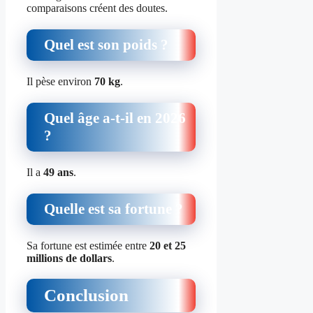
comparaisons créent des doutes.
Quel est son poids ?
Il pèse environ
70 kg
.
Quel âge a-t-il en 2026
?
Il a
49 ans
.
Quelle est sa fortune ?
Sa fortune est estimée entre
20 et 25
millions de dollars
.
Conclusion