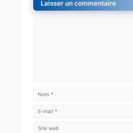
Laisser un commentaire
Commentaire
Nom
E-
mail
Site
web