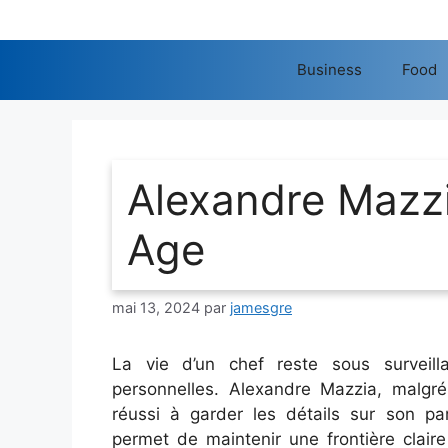
Aller
au
contenu
Business
Food
Alexandre Mazzi
Age
mai 13, 2024
par
jamesgre
La vie d’un chef reste sous surveill
personnelles. Alexandre Mazzia, malgré
réussi à garder les détails sur son par
permet de maintenir une frontière claire