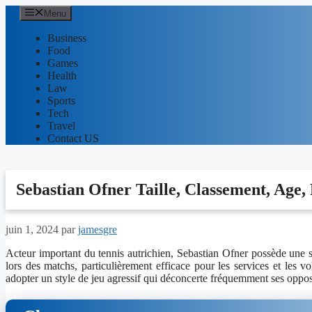
Aller
Menu
au
contenu
Business
Food
Games
Health
Law
Sports
Tech
Travel
Contact US
Sebastian Ofner Taille, Classement, Age
juin 1, 2024
par
jamesgre
Acteur important du tennis autrichien, Sebastian Ofner possède une 
lors des matchs, particulièrement efficace pour les services et les v
adopter un style de jeu agressif qui déconcerte fréquemment ses oppos