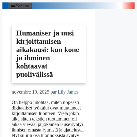
Aller
Menu
au
contenu
Humaniser ja uusi
kirjoittamisen
aikakausi: kun kone
ja ihminen
kohtaavat
puolivälissä
novembre 10, 2025
par
Lily James
On helppo unohtaa, miten nopeasti
digitaaliset työkalut ovat muuttaneet
kirjoittamisen luonteen. Vielä jokin
aika sitten tekstien tuottaminen oli
aikaa vievää, ja jokainen lause syntyi
ihmisen omasta rytmistä ja ajattelusta.
Nyt suurin osa luonnoksista syntyy