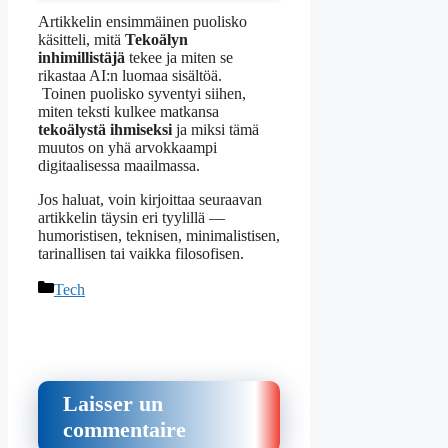
Artikkelin ensimmäinen puolisko
käsitteli, mitä
Tekoälyn
inhimillistäjä
tekee ja miten se
rikastaa AI:n luomaa sisältöä.
Toinen puolisko syventyi siihen,
miten teksti kulkee matkansa
tekoälystä ihmiseksi
ja miksi tämä
muutos on yhä arvokkaampi
digitaalisessa maailmassa.
Jos haluat, voin kirjoittaa seuraavan
artikkelin täysin eri tyylillä —
humoristisen, teknisen, minimalistisen,
tarinallisen tai vaikka filosofisen.
Catégories
Tech
Laisser un
commentaire