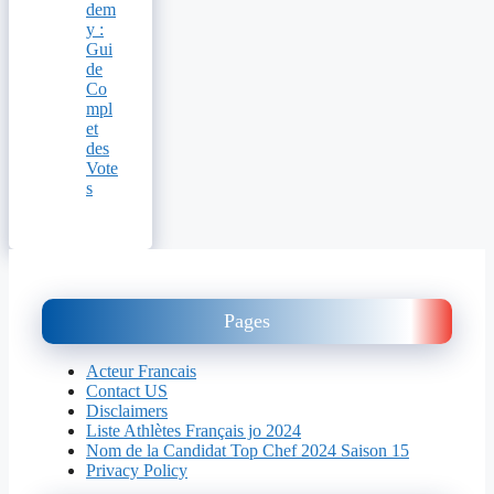
dem
y :
Gui
de
Co
mpl
et
des
Vote
s
Pages
Acteur Francais
Contact US
Disclaimers
Liste Athlètes Français jo 2024
Nom de la Candidat Top Chef 2024 Saison 15
Privacy Policy