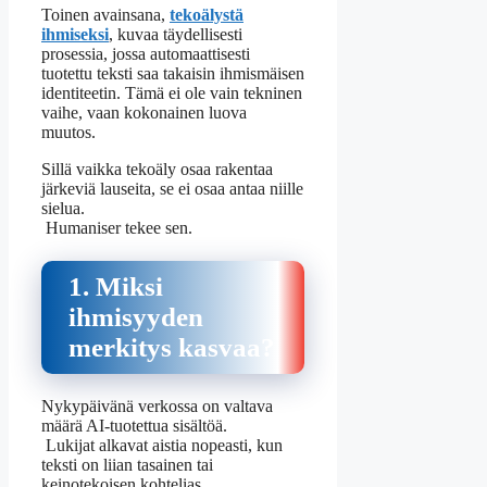
Toinen avainsana,
tekoälystä
ihmiseksi
, kuvaa täydellisesti
prosessia, jossa automaattisesti
tuotettu teksti saa takaisin ihmismäisen
identiteetin. Tämä ei ole vain tekninen
vaihe, vaan kokonainen luova
muutos.
Sillä vaikka tekoäly osaa rakentaa
järkeviä lauseita, se ei osaa antaa niille
sielua.
Humaniser tekee sen.
1. Miksi
ihmisyyden
merkitys kasvaa?
Nykypäivänä verkossa on valtava
määrä AI-tuotettua sisältöä.
Lukijat alkavat aistia nopeasti, kun
teksti on liian tasainen tai
keinotekoisen kohtelias.