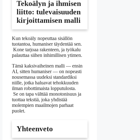
Tekoälyn ja ihmisen
liitto: tulevaisuuden
kirjoittamisen malli
Kun tekoäly nopeuttaa sisällön
tuotantoa, humaniser täydentää sen.
Kone tarjoaa rakenteen, ja työkalu
palauttaa siihen inhimillisen ytimen.
Tämä kaksivaiheinen malli — ensin
AI, sitten humaniser — on nopeasti
nousemassa uudeksi standardiksi
niille, jotka haluavat tehokkuuden
ilman robottimaista lopputulosta.
Se on tapa välttää monotonisuus ja
tuottaa tekstiä, joka yhdistää
molempien maailmojen parhaat
puolet.
Yhteenveto