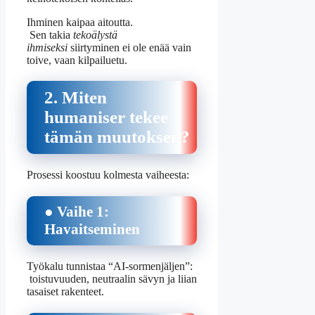
Ihminen kaipaa aitoutta.
Sen takia
tekoälystä
ihmiseksi
siirtyminen ei ole enää vain
toive, vaan kilpailuetu.
2. Miten
humaniser tekee
tämän muutoksen?
Prosessi koostuu kolmesta vaiheesta:
● Vaihe 1:
Havaitseminen
Työkalu tunnistaa “AI-sormenjäljen”:
toistuvuuden, neutraalin sävyn ja liian
tasaiset rakenteet.