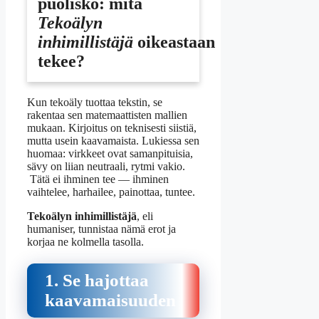
puolisko: mitä
Tekoälyn
inhimillistäjä
oikeastaan
tekee?
Kun tekoäly tuottaa tekstin, se
rakentaa sen matemaattisten mallien
mukaan. Kirjoitus on teknisesti siistiä,
mutta usein kaavamaista. Lukiessa sen
huomaa: virkkeet ovat samanpituisia,
sävy on liian neutraali, rytmi vakio.
Tätä ei ihminen tee — ihminen
vaihtelee, harhailee, painottaa, tuntee.
Tekoälyn inhimillistäjä
, eli
humaniser, tunnistaa nämä erot ja
korjaa ne kolmella tasolla.
1. Se hajottaa
kaavamaisuuden