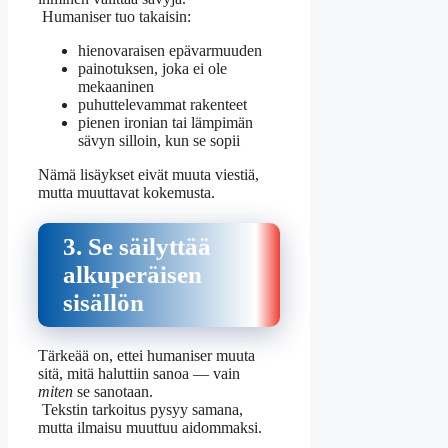
Humaniser tuo takaisin:
hienovaraisen epävarmuuden
painotuksen, joka ei ole
mekaaninen
puhuttelevammat rakenteet
pienen ironian tai lämpimän
sävyn silloin, kun se sopii
Nämä lisäykset eivät muuta viestiä,
mutta muuttavat kokemusta.
3. Se säilyttää
alkuperäisen
sisällön
Tärkeää on, ettei humaniser muuta
sitä, mitä haluttiin sanoa — vain
miten
se sanotaan.
Tekstin tarkoitus pysyy samana,
mutta ilmaisu muuttuu aidommaksi.