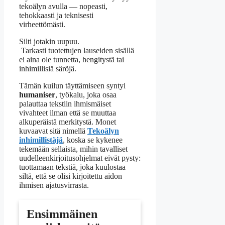
tekoälyn avulla — nopeasti,
tehokkaasti ja teknisesti
virheettömästi.
Silti jotakin uupuu.
Tarkasti tuotettujen lauseiden sisällä
ei aina ole tunnetta, hengitystä tai
inhimillisiä säröjä.
Tämän kuilun täyttämiseen syntyi
humaniser
, työkalu, joka osaa
palauttaa tekstiin ihmismäiset
vivahteet ilman että se muuttaa
alkuperäistä merkitystä. Monet
kuvaavat sitä nimellä
Tekoälyn
inhimillistäjä
, koska se kykenee
tekemään sellaista, mihin tavalliset
uudelleenkirjoitusohjelmat eivät pysty:
tuottamaan tekstiä, joka kuulostaa
siltä, että se olisi kirjoitettu aidon
ihmisen ajatusvirrasta.
Ensimmäinen