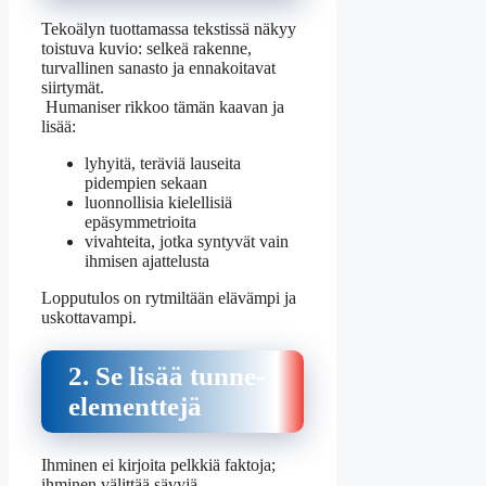
Tekoälyn tuottamassa tekstissä näkyy
toistuva kuvio: selkeä rakenne,
turvallinen sanasto ja ennakoitavat
siirtymät.
Humaniser rikkoo tämän kaavan ja
lisää:
lyhyitä, teräviä lauseita
pidempien sekaan
luonnollisia kielellisiä
epäsymmetrioita
vivahteita, jotka syntyvät vain
ihmisen ajattelusta
Lopputulos on rytmiltään elävämpi ja
uskottavampi.
2. Se lisää tunne-
elementtejä
Ihminen ei kirjoita pelkkiä faktoja;
ihminen välittää sävyjä.