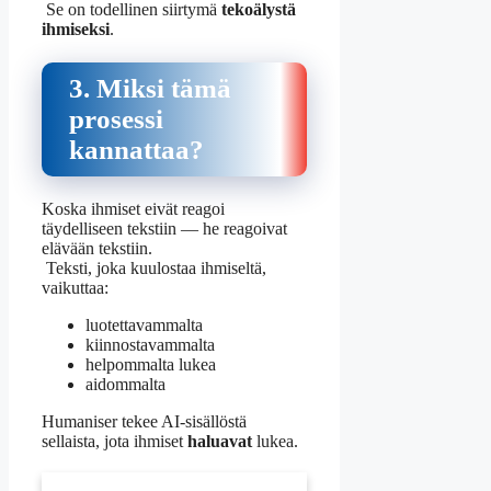
Se on todellinen siirtymä
tekoälystä
ihmiseksi
.
3. Miksi tämä
prosessi
kannattaa?
Koska ihmiset eivät reagoi
täydelliseen tekstiin — he reagoivat
elävään tekstiin.
Teksti, joka kuulostaa ihmiseltä,
vaikuttaa:
luotettavammalta
kiinnostavammalta
helpommalta lukea
aidommalta
Humaniser tekee AI-sisällöstä
sellaista, jota ihmiset
haluavat
lukea.