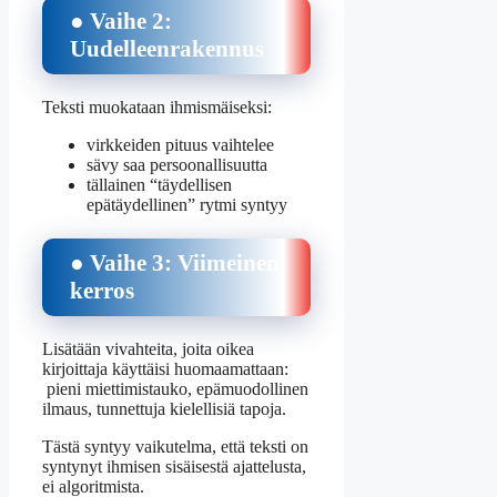
● Vaihe 2:
Uudelleenrakennus
Teksti muokataan ihmismäiseksi:
virkkeiden pituus vaihtelee
sävy saa persoonallisuutta
tällainen “täydellisen
epätäydellinen” rytmi syntyy
● Vaihe 3: Viimeinen
kerros
Lisätään vivahteita, joita oikea
kirjoittaja käyttäisi huomaamattaan:
pieni miettimistauko, epämuodollinen
ilmaus, tunnettuja kielellisiä tapoja.
Tästä syntyy vaikutelma, että teksti on
syntynyt ihmisen sisäisestä ajattelusta,
ei algoritmista.