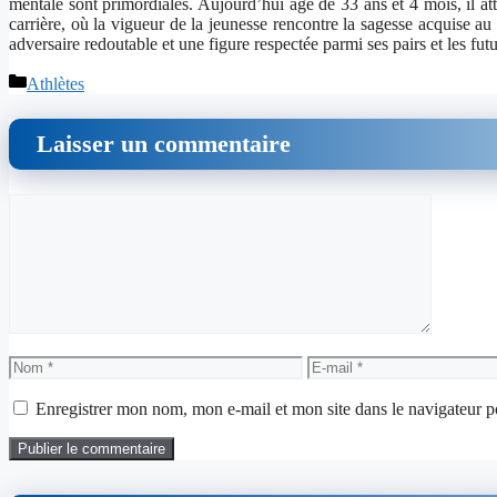
mentale sont primordiales. Aujourd’hui âgé de 33 ans et 4 mois, il at
carrière, où la vigueur de la jeunesse rencontre la sagesse acquise au
adversaire redoutable et une figure respectée parmi ses pairs et les fu
Catégories
Athlètes
Laisser un commentaire
Commentaire
Nom
E-
mail
Enregistrer mon nom, mon e-mail et mon site dans le navigateur