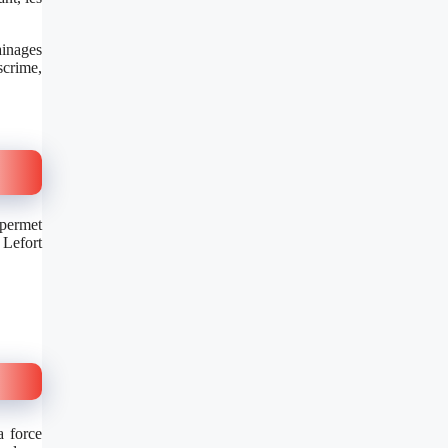
ainages
scrime,
 permet
 Lefort
a force