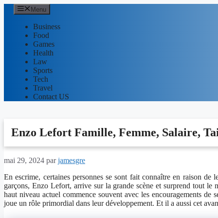
Aller
Menu
au
contenu
Business
Food
Games
Health
Law
Sports
Tech
Travel
Contact US
Enzo Lefort Famille, Femme, Salaire, Tai
mai 29, 2024
par
jamesgre
En escrime, certaines personnes se sont fait connaître en raison de l
garçons, Enzo Lefort, arrive sur la grande scène et surprend tout le 
haut niveau actuel commence souvent avec les encouragements de ses 
joue un rôle primordial dans leur développement. Et il a aussi cet ava