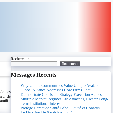
Rechercher
Rechercher
Messages Récents
Why Online Communities Value Unique Avatars
Global Alliance Addresses How Firms That
 de ces
Demonstrate Consistent Strategy Execution Across
meur de
Multiple Market Regimes Are Attracting Greater Long-
amilial
Term Institutional Interest
Protège Carnet de Santé Bébé : Utilité et Conseils
Le Dressing De Sarah Fashion Guide