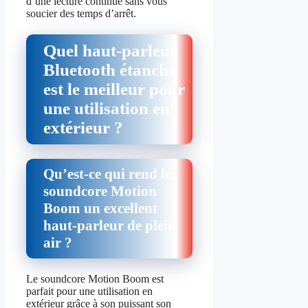
d’une lecture continue sans vous
soucier des temps d’arrêt.
Quel haut-parleur
Bluetooth étanche
est le meilleur pour
une utilisation en
extérieur ?
Qu’est-ce qui rend le
soundcore Motion
Boom un excellent
haut-parleur de plein
air ?
Le soundcore Motion Boom est
parfait pour une utilisation en
extérieur grâce à son puissant son