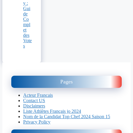
y :
Gui
de
Co
mpl
et
des
Vote
s
Pages
Acteur Francais
Contact US
Disclaimers
Liste Athlètes Français jo 2024
Nom de la Candidat Top Chef 2024 Saison 15
Privacy Policy