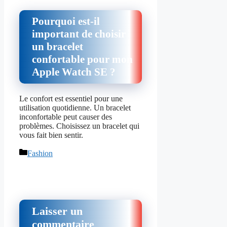
Pourquoi est-il
important de choisir
un bracelet
confortable pour mon
Apple Watch SE ?
Le confort est essentiel pour une
utilisation quotidienne. Un bracelet
inconfortable peut causer des
problèmes. Choisissez un bracelet qui
vous fait bien sentir.
Catégories
Fashion
Laisser un
commentaire