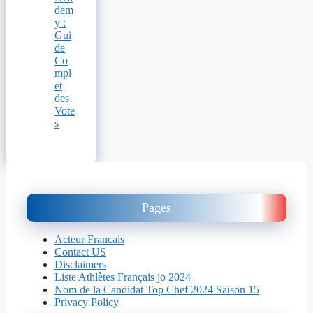
dem
y :
Gui
de
Co
mpl
et
des
Vote
s
Pages
Acteur Francais
Contact US
Disclaimers
Liste Athlètes Français jo 2024
Nom de la Candidat Top Chef 2024 Saison 15
Privacy Policy