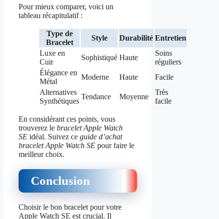
Pour mieux comparer, voici un
tableau récapitulatif :
Type de
Style
Durabilité
Entretien
Bracelet
Luxe en
Soins
Sophistiqué
Haute
Cuir
réguliers
Élégance en
Moderne
Haute
Facile
Métal
Alternatives
Très
Tendance
Moyenne
Synthétiques
facile
En considérant ces points, vous
trouverez le
bracelet Apple Watch
SE
idéal. Suivez ce
guide d’achat
bracelet Apple Watch SE
pour faire le
meilleur choix.
Conclusion
Choisir le bon bracelet pour votre
Apple Watch SE est crucial. Il