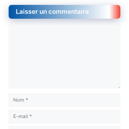
Laisser un commentaire
Commentaire
Nom
E-
mail